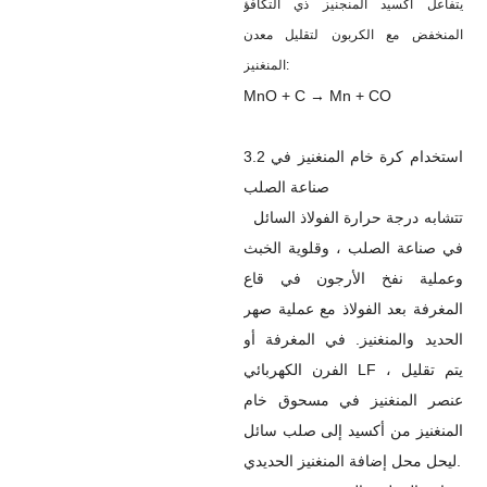
يتفاعل أكسيد المنجنيز ذي التكافؤ
المنخفض مع الكربون لتقليل معدن
المنغنيز:
MnO + C → Mn + CO
3.2 استخدام كرة خام المنغنيز في
صناعة الصلب
تتشابه درجة حرارة الفولاذ السائل
في صناعة الصلب ، وقلوية الخبث
وعملية نفخ الأرجون في قاع
المغرفة بعد الفولاذ مع عملية صهر
الحديد والمنغنيز. في المغرفة أو
الفرن الكهربائي LF ، يتم تقليل
عنصر المنغنيز في مسحوق خام
المنغنيز من أكسيد إلى صلب سائل
ليحل محل إضافة المنغنيز الحديدي.