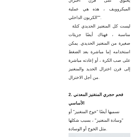
يحتوي على فرن اختزال
الميكروويف ، هذه هي عملية
"الكربون الداخلي".
ليست كل المنغنيز الحديدي كتلة
مناسبة ، فهناك أيضًا جزيئات
صغيرة من المنغنيز الحديدي. يمكن
استخدامه إما مباشرة بعد الضغط
على صب الكرة ، أو إعادته مباشرة
إلى فرن اختزال الحديد والمنغنيز
من أجل الاختزال.
2. فحم حجري المنغنيز المعدني
الأساسي
نسميها أيضًا "خوخ المنغنيز" أو
"وسادة المنغنيز" ، بسبب شكلها
مثل الخوخ أو الوسادة.