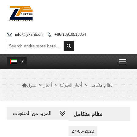

info@lykzhb.cn
+86-13910513854


Togg


نظام متكامل
>
أخبار الشركة
>
أخبار
>
منزل
المزيد من المنتجات
نظام متكامل
27-05-2020