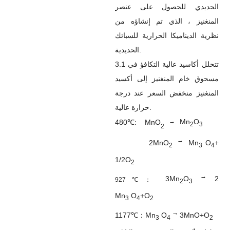
الحديدي للحصول على عنصر
المنغنيز ، الذي تم إنشاؤه من
نظرية الديناميكا الحرارية للسبائك
الحديدية.
3.1 تتحلل أكاسيد عالية التكافؤ في
مسحوق خام المنغنيز إلى أكسيد
المنغنيز منخفض السعر عند درجة
حرارة عالية.
480℃: MnO
Mn
O
→
2
3
2
→
2MnO
Mn
O
+
2
3
4
1/2O
2
→
3Mn
O
2
927℃：
2
3
Mn
O
+O
3
4
2
→
1177℃：Mn
O
3MnO+O
3
4
2