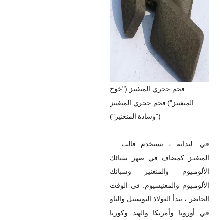
فحم حجري المنغنيز ("خوخ
المنغنيز") فحم حجري المنغنيز
("وسادة المنغنيز")
في البداية ، يستخدم قالب
المنغنيز كمضاف في صهر سبائك
الألومنيوم والمنغنيز وسبائك
الألومنيوم والمغنيسيوم. في الوقت
الحاضر ، يبدأ الفولاذ البوستيل والباو
في أوروبا وأمريكا والهند وكوريا